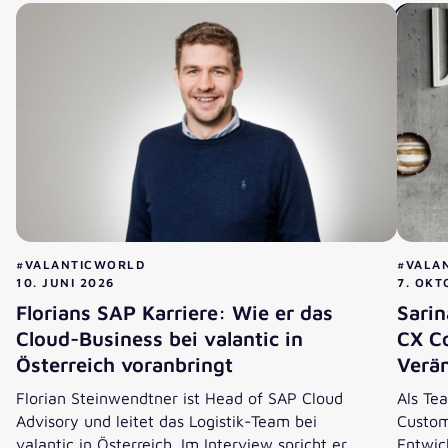
#VALANTICWORLD
#VALA
10. JUNI 2026
7. OKT
Florians SAP Karriere: Wie er das
Sari
Cloud-Business bei valantic in
CX Co
Österreich voranbringt
Verä
Florian Steinwendtner ist Head of SAP Cloud
Als Te
Advisory und leitet das Logistik-Team bei
Custom
valantic in Österreich. Im Interview spricht er
Entwic