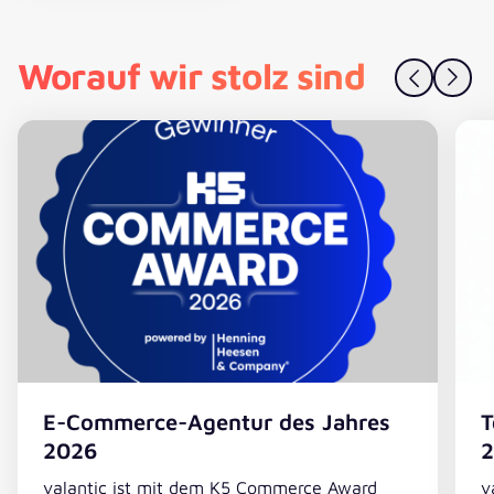
Worauf wir stolz sind
E-Commerce-Agentur des Jahres
T
2026
valantic ist mit dem K5 Commerce Award
v