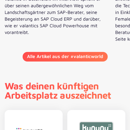
über seinen außergewöhnlichen Weg vom
die Te
Landschaftsgärtner zum SAP-Berater, seine
in Eink
Begeisterung an SAP Cloud ERP und darüber,
Female
wie er valantics SAP Cloud Powerhouse mit
besond
vorantreibt.
Beratu
Seite k
Florians SAP Karriere: Wie er das Cloud-Business bei val
Sari
Alle Artikel aus der #valanticworld
Was deinen künftigen
Arbeitsplatz auszeichnet