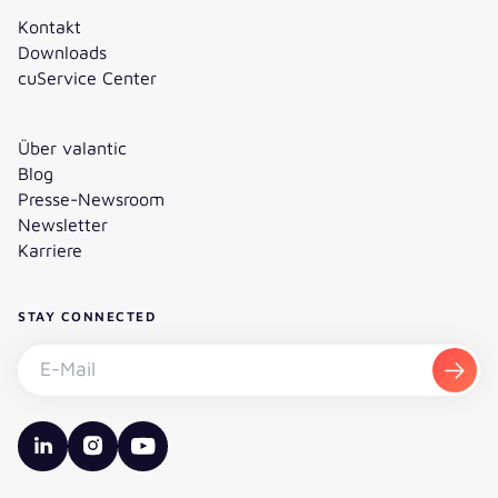
Kontakt
Downloads
cuService Center
Über valantic
Blog
Presse-Newsroom
Newsletter
Karriere
STAY CONNECTED
Newsletter abonnieren - E-Mail
Abon
valantic LinkedIn
valantic Instagram
valantic YouTube