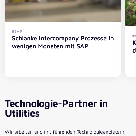
SAP
Schlanke Intercompany Prozesse in
K
wenigen Monaten mit SAP
d
Schlanke Intercompany Prozesse in wenigen Monaten m
K
Technologie-Partner in
Utilities
Wir arbeiten eng mit führenden Technologieanbietern