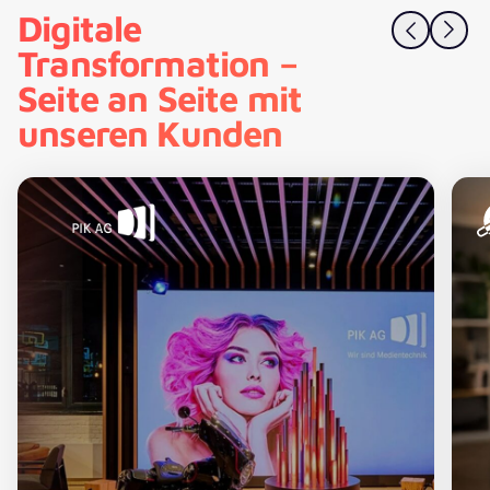
Digitale
Transformation –
Seite an Seite mit
unseren Kunden
PIK AG – KI-gestützte Produktdatenanreicherung im E
CO