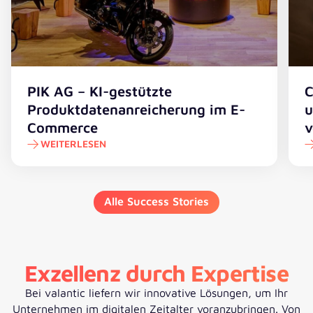
PIK AG – KI-gestützte
C
Produktdatenanreicherung im E-
u
Commerce
v
WEITERLESEN
Alle Success Stories
Exzellenz durch Expertise
Bei valantic liefern wir innovative Lösungen, um Ihr
Unternehmen im digitalen Zeitalter voranzubringen. Von