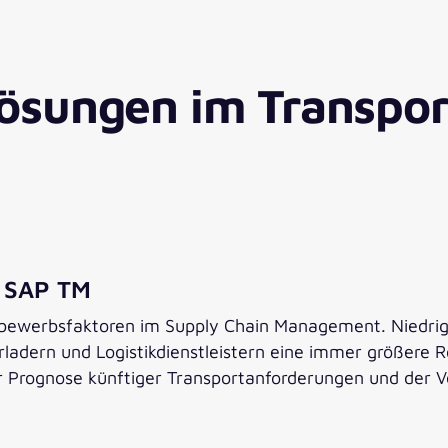
lösungen im Transp
YouTube Video
Dieser Inhalt wird von einem Drittanbieter gehostet.
Durch das Anzeigen der externen Inhalte akzeptieren
Sie die
Nutzungsbedingungen
von youtube.com.
Video anzeigen
Immer anzeigen
t SAP TM
bewerbsfaktoren im Supply Chain Management. Niedrige
Verladern und Logistikdienstleistern eine immer größere
r Prognose künftiger Transportanforderungen und der V