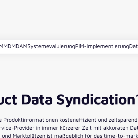
IM
MDM
DAM
Systemevaluierung
PIM-Implementierung
Dat
uct Data Syndication
e Produktinformationen kosteneffizient und zeitsparend 
ervice-Provider in immer kürzerer Zeit mit akkuraten D
und Marktplätzen ist maßgeblich für das time-to-marke