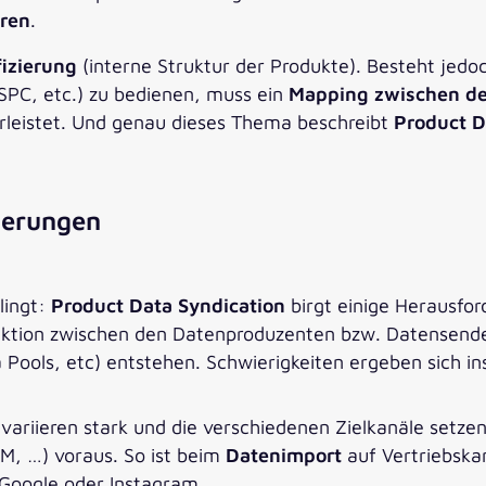
uren
.
fizierung
(interne Struktur der Produkte). Besteht jedo
SPC, etc.) zu bedienen, muss ein
Mapping zwischen der
rleistet. Und genau dieses Thema beschreibt
Product D
derungen
lingt:
Product Data Syndication
birgt einige Herausf
aktion zwischen den Datenproduzenten bzw. Datensend
 Pools, etc) entstehen. Schwierigkeiten ergeben sich 
riieren stark und die verschiedenen Zielkanäle setze
IM, …) voraus. So ist beim
Datenimport
auf Vertriebska
Google oder Instagram.