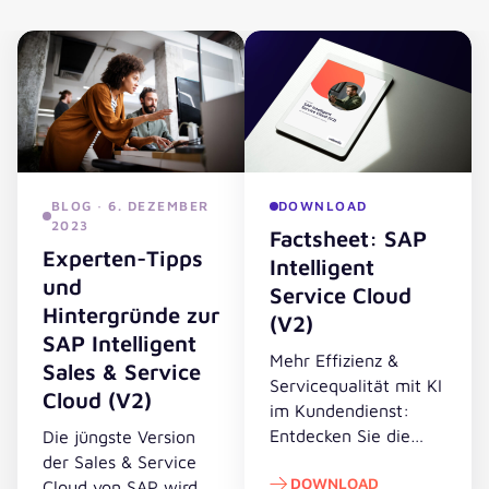
BLOG · 6. DEZEMBER
DOWNLOAD
2023
Factsheet: SAP
Experten-Tipps
Intelligent
und
Service Cloud
Hintergründe zur
(V2)
SAP Intelligent
Mehr Effizienz &
Sales & Service
Servicequalität mit KI
Cloud (V2)
im Kundendienst:
Entdecken Sie die
Die jüngste Version
Highlights & Vorteile
der Sales & Service
DOWNLOAD
der neuen SAP
Cloud von SAP wird