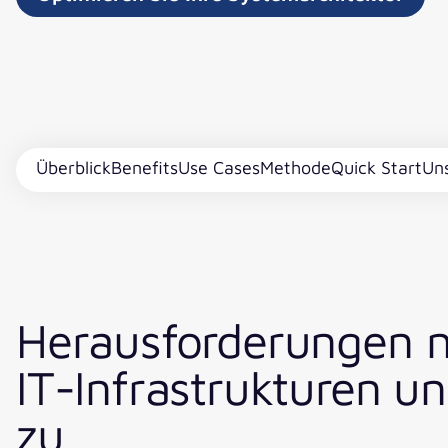
Überblick
Benefits
Use Cases
Methode
Quick Start
Un
Herausforderungen n
IT-Infrastrukturen un
zu