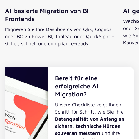
AI-basierte Migration von BI-
AI-g
Frontends
Wechse
oder S
Migrieren Sie Ihre Dashboards von Qlik, Cognos
wie Sn
oder BO zu Power BI, Tableau oder QuickSight –
Konver
sicher, schnell und compliance-ready.
Bereit für eine
erfolgreiche AI
Migration?
Unsere Checkliste zeigt Ihnen
Schritt für Schritt, wie Sie Ihre
Datenqualität von Anfang an
sichern
,
technische Hürden
souverän meistern
und Ihre