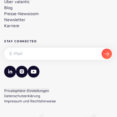
Über valantic
Blog
Presse-Newsroom
Newsletter
Karriere
STAY CONNECTED
Newsletter abonnieren - E-Mail
Abon
valantic LinkedIn
valantic Instagram
valantic YouTube
Privatsphäre-Einstellungen
Datenschutzerklärung
Impressum und Rechtshinweise