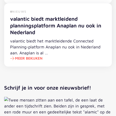
Slimme marketing automation: de sleutel tot duurzame
NIEUWS
valantic biedt marktleidend
planningsplatform Anaplan nu ook in
Nederland
valantic biedt het marktleidende Connected
Planning-platform Anaplan nu ook in Nederland
aan. Anaplan is al …
MEER BEKIJKEN
valantic biedt marktleidend planningsplatform Anaplan 
Schrijf je in voor onze nieuwsbrief!