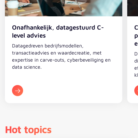
Onafhankelijk, datagestuurd C-
C
level advies
p
e
Datagedreven bedrijfsmodellen,
transactieadvies en waardecreatie, met
D
expertise in carve-outs, cyberbeveiliging en
d
data science.
e
k
Hot topics