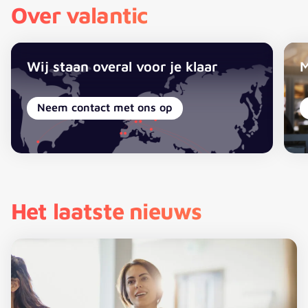
Over valantic
Wij staan overal voor je klaar
M
Neem contact met ons op
Het laatste nieuws