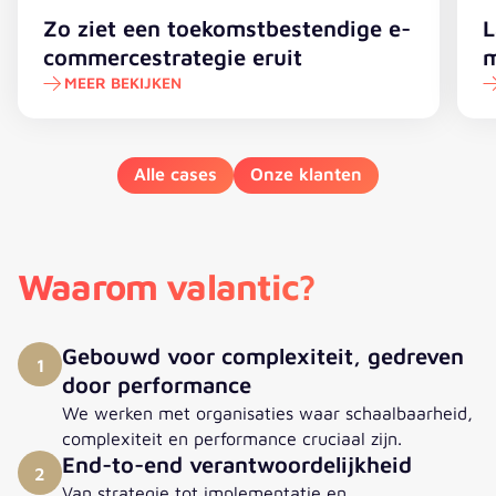
Zo ziet een toekomstbestendige e-
L
commercestrategie eruit
m
MEER BEKIJKEN
Alle cases
Onze klanten
Waarom valantic?
Gebouwd voor complexiteit, gedreven
1
door performance
We werken met organisaties waar schaalbaarheid,
complexiteit en performance cruciaal zijn.
End-to-end verantwoordelijkheid
2
Van strategie tot implementatie en