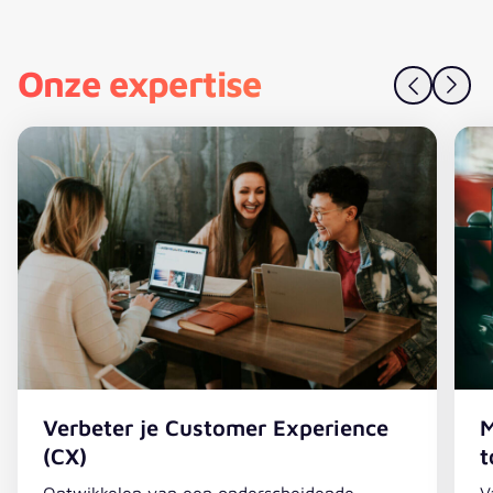
Onze expertise
Verbeter je Customer Experience
M
(CX)
t
Ontwikkelen van een onderscheidende,
V