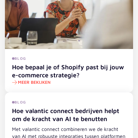
BLOG
Hoe bepaal je of Shopify past bij jouw
e-commerce strategie?
MEER BEKIJKEN
Hoe bepaal je of Shopify past bij jouw e-commerce stra
BLOG
Hoe valantic connect bedrijven helpt
om de kracht van AI te benutten
Met valantic connect combineren we de kracht
van AI met robuuste integraties tussen platformen