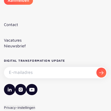
Contact
Vacatures
Nieuwsbrief
DIGITAL TRANSFORMATION UPDATE
Nieuwsbrief abonneren - E-mailadres
Aanm
valantic LinkedIn
valantic Instagram
valantic YouTube
Privacy-instellingen