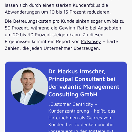
lassen sich durch einen starken Kundenfokus die
Abwanderungen um 10 bis 15 Prozent reduzieren.
Die Betreuungskosten pro Kunde sinken sogar um bis zu
50 Prozent, während die Gewinn-Ratio bei Angeboten
um 20 bis 40 Prozent steigen kann. Zu diesen
Ergebnissen kommt ein Report von
McKinsey
– harte
Zahlen, die jeden Unternehmer überzeugen.
Dr. Markus Irmscher,
Principal Consultant bei
der valantic Management
Consulting GmbH
„Customer Centricity -
Kundenzentrierung - heißt, das
Unternehmen als Ganzes vom
Kunden her zu denken und ihn
konsequent in den Mittelpunkt