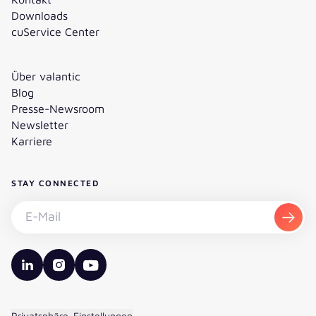
Downloads
cuService Center
Über valantic
Blog
Presse-Newsroom
Newsletter
Karriere
STAY CONNECTED
Newsletter abonnieren - E-Mail
Abon
valantic LinkedIn
valantic Instagram
valantic YouTube
Privatsphäre-Einstellungen