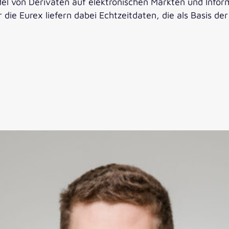
l von Derivaten auf elektronischen Märkten und Infor
ie Eurex liefern dabei Echtzeitdaten, die als Basis de