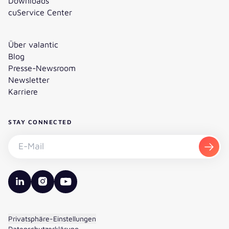
Downloads
cuService Center
Über valantic
Blog
Presse-Newsroom
Newsletter
Karriere
STAY CONNECTED
Newsletter abonnieren - E-Mail
Abon
valantic LinkedIn
valantic Instagram
valantic YouTube
Privatsphäre-Einstellungen
Datenschutzerklärung