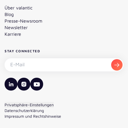
Über valantic
Blog
Presse-Newsroom
Newsletter
Karriere
STAY CONNECTED
Newsletter abonnieren - E-Mail
Abon
valantic LinkedIn
valantic Instagram
valantic YouTube
Privatsphäre-Einstellungen
Datenschutzerklärung
Impressum und Rechtshinweise