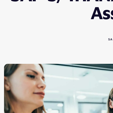
As
SA