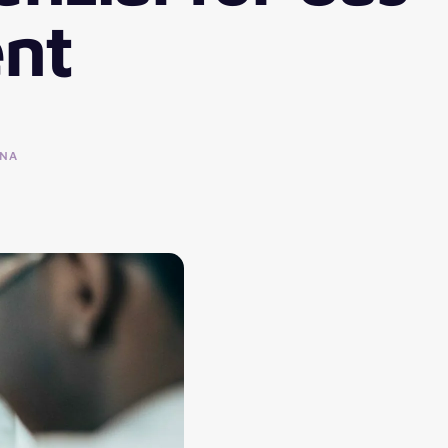
ent
ANA