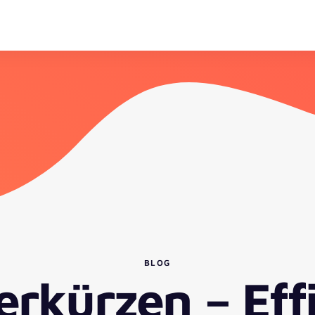
BLOG
erkürzen – Eff