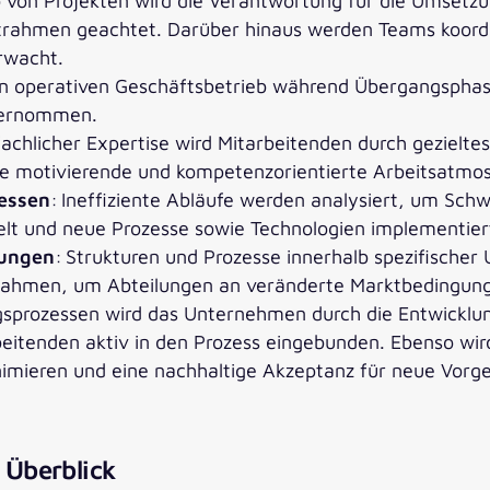
b von Projekten wird die Verantwortung für die Umsetz
etrahmen geachtet. Darüber hinaus werden Teams koordin
erwacht.
n operativen Geschäftsbetrieb während Übergangsphasen
bernommen.
 fachlicher Expertise wird Mitarbeitenden durch gezielte
ine motivierende und kompetenzorientierte Arbeitsatmo
essen
: Ineffiziente Abläufe werden analysiert, um Schw
elt und neue Prozesse sowie Technologien implementier
lungen
: Strukturen und Prozesse innerhalb spezifische
ahmen, um Abteilungen an veränderte Marktbedingung
gsprozessen wird das Unternehmen durch die Entwicklung
itenden aktiv in den Prozess eingebunden. Ebenso wir
nimieren und eine nachhaltige Akzeptanz für neue Vorg
 Überblick