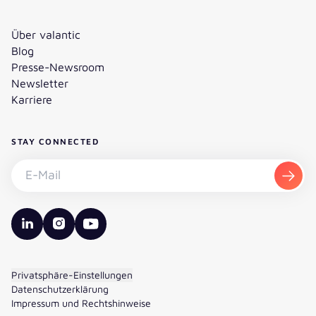
Über valantic
Blog
Presse-Newsroom
Newsletter
Karriere
STAY CONNECTED
Newsletter abonnieren - E-Mail
Abon
valantic LinkedIn
valantic Instagram
valantic YouTube
Privatsphäre-Einstellungen
Datenschutzerklärung
Impressum und Rechtshinweise