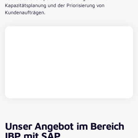
Kapazitätsplanung und der Priorisierung von
Kundenaufträgen.
YouTube Video
Dieser Inhalt wird von einem Drittanbieter gehostet.
Unser Angebot im Bereich
Durch das Anzeigen der externen Inhalte
IBP mit SAP
akzeptieren Sie die
Nutzungsbedingungen
von