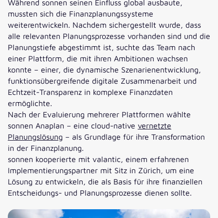
klaren Überblick über die
Während sonnen seinen Einfluss global ausbaute,
wichtig, aber wir brauchen auch
optimiert, sondern auch ein Maß
vertrauenswürdigen und
Personalplanung war unglaublich
Wirtschaftlichkeit unserer
mussten sich die Finanzplanungssysteme
einen starken technischen
an Transparenz gewonnen, das
geschätzten Sparringspartner.
einflussreich. Das Modell
Produkte. Diese Erkenntnis leitet
weiterentwickeln. Nachdem sichergestellt wurde, dass
Partner, um das Beste daraus zu
uns ermöglicht, Trends genauer
Gemeinsam gestalten wir die
ermöglicht es uns, unsere
unsere wichtigen Entscheidungen
alle relevanten Planungsprozesse vorhanden sind und die
machen. Jetzt können wir
vorherzusagen. Dies ist ein
Zukunft der Energie mit den
Personalangelegenheiten nahtlos
bezüglich Investitionen und
Planungstiefe abgestimmt ist, suchte das Team nach
informierte Entscheidungen
erheblicher Fortschritt für unsere
Erkenntnissen und Systemen, die
mit der umfassenden
Marktpositionierung und stellt
einer Plattform, die mit ihren Ambitionen wachsen
treffen, die uns helfen, unsere
Finanzoperationen.“
wir brauchen, um Wachstum und
Finanzplanung in Einklang zu
sicher, dass wir die Bedürfnisse
konnte – einer, die dynamische Szenarienentwicklung,
Ressourcen optimal zu nutzen
Resilienz voranzutreiben.“
bringen und bietet Klarheit und
unserer internen und externen
funktionsübergreifende digitale Zusammenarbeit und
und neue Möglichkeiten in
Agilität, während wir unsere
Kunden effektiv erfüllen.“
Echtzeit-Transparenz in komplexe Finanzdaten
unseren Märkten auszuloten.“
Operationen skalieren.“
ermöglichte.
Nach der Evaluierung mehrerer Plattformen wählte
sonnen Anaplan – eine cloud-native
vernetzte
Planungslösung
– als Grundlage für ihre Transformation
in der Finanzplanung.
sonnen kooperierte mit valantic, einem erfahrenen
Implementierungspartner mit Sitz in Zürich, um eine
Lösung zu entwickeln, die als Basis für ihre finanziellen
Entscheidungs- und Planungsprozesse dienen sollte.