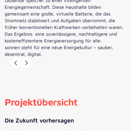
tausende Speicher zu einer intelligenten
Energiegemeinschaft. Diese Haushalte bilden
gemeinsam eine große, virtuelle Batterie, die das
Stromnetz stabilisiert und Aufgaben übernimmt, die
früher konventionellen Kraftwerken vorbehalten waren.
Das Ergebnis: eine zuverlässigere, nachhaltigere und
kosteneffizientere Energieversorgung für alle.
sonnen steht für eine neue Energiekultur – sauber,
dezentral, digital.
Danyon Nolte
Jonas Weiss
Teresa Gerung
Danyon Nolte
Danyon Nolte
Team Lead Group
Junior Business
Business Controller bei
Team Lead Group
Team Lead Group
Projektübersicht
Controlling bei sonnen
Controller Commercial
sonnen GmbH
Controlling bei sonnen
Controlling bei sonnen
GmbH
Finance bei sonnen GmbH
GmbH
GmbH
„Dank der fortschrittlichen
Modellierungsfunktionen von
„Klarheit in unseren
„Mit Anaplan haben wir nicht nur
„valantic war mehr als nur ein
„Unsere Partnerschaft mit
Die Zukunft vorhersagen
Anaplan haben wir jetzt einen
Finanzplanungsprozessen ist
unseren Forecasting-Prozess
Berater; sie sind unsere
valantic im Projekt zur