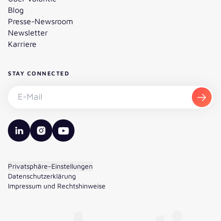
Blog
Presse-Newsroom
Newsletter
Karriere
STAY CONNECTED
Newsletter abonnieren - E-Mail
Abon
valantic LinkedIn
valantic Instagram
valantic YouTube
Privatsphäre-Einstellungen
Datenschutzerklärung
Impressum und Rechtshinweise