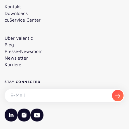
Kontakt
Downloads
cuService Center
Über valantic
Blog
Presse-Newsroom
Newsletter
Karriere
STAY CONNECTED
Newsletter abonnieren - E-Mail
Abon
valantic LinkedIn
valantic Instagram
valantic YouTube