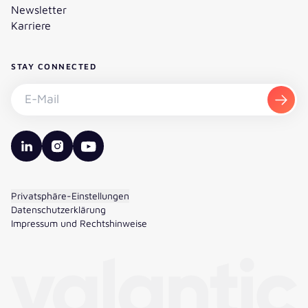
Newsletter
Karriere
STAY CONNECTED
Newsletter abonnieren - E-Mail
Abon
valantic LinkedIn
valantic Instagram
valantic YouTube
Privatsphäre-Einstellungen
Datenschutzerklärung
Impressum und Rechtshinweise