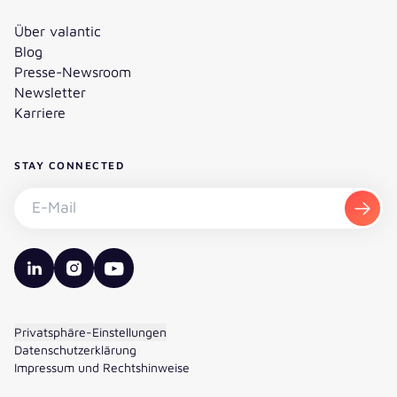
Über valantic
Blog
Presse-Newsroom
Newsletter
Karriere
STAY CONNECTED
Newsletter abonnieren - E-Mail
Abon
valantic LinkedIn
valantic Instagram
valantic YouTube
Privatsphäre-Einstellungen
Datenschutzerklärung
Impressum und Rechtshinweise