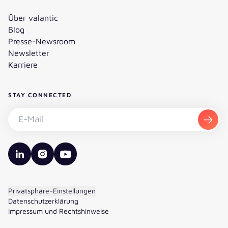
Über valantic
Blog
Presse-Newsroom
Newsletter
Karriere
STAY CONNECTED
Newsletter abonnieren - E-Mail
Abon
valantic LinkedIn
valantic Instagram
valantic YouTube
Privatsphäre-Einstellungen
Datenschutzerklärung
Impressum und Rechtshinweise