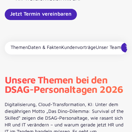
Jetzt Termin vereinbaren
Themen
Daten & Fakten
Kundenvorträge
Unser Team
Te
Unsere Themen bei den
DSAG-Personaltagen 2026
Digitalisierung, Cloud-Transformation, KI: Unter dem
diesjährigen Motto „Das Dino-Dilemma: Survival of the
Skilled“ zeigen die DSAG-Personaltage, wie rasant sich
HR und IT verändern – und warum gerade jetzt HR und
IT im Tandem handeln müssen. Es geht um