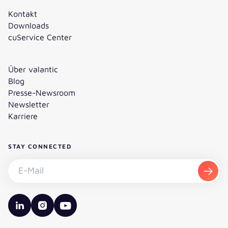
Kontakt
Downloads
cuService Center
Über valantic
Blog
Presse-Newsroom
Newsletter
Karriere
STAY CONNECTED
Newsletter abonnieren - E-Mail
Abon
valantic LinkedIn
valantic Instagram
valantic YouTube