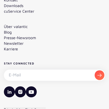
Downloads
cuService Center
Über valantic
Blog
Presse-Newsroom
Newsletter
Karriere
STAY CONNECTED
Newsletter abonnieren - E-Mail
Abon
valantic LinkedIn
valantic Instagram
valantic YouTube