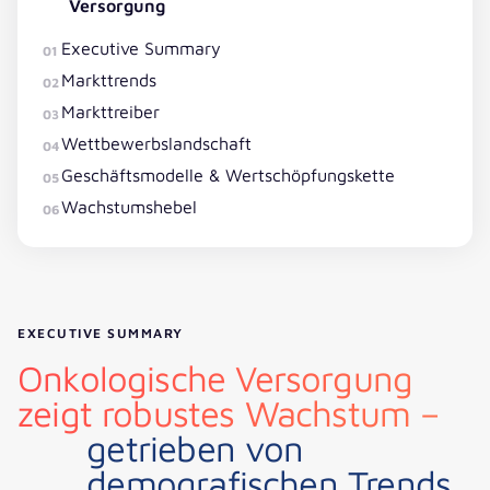
Versorgung
Executive Summary
01
Markttrends
02
Markttreiber
03
Wettbewerbslandschaft
04
Geschäftsmodelle & Wertschöpfungskette
05
Wachstumshebel
06
EXECUTIVE SUMMARY
Onkologische Versorgung
zeigt robustes Wachstum –
getrieben von
demografischen Trends