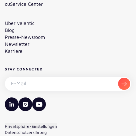
cuService Center
Über valantic
Blog
Presse-Newsroom
Newsletter
Karriere
STAY CONNECTED
Newsletter abonnieren - E-Mail
Abon
valantic LinkedIn
valantic Instagram
valantic YouTube
Privatsphäre-Einstellungen
Datenschutzerklärung