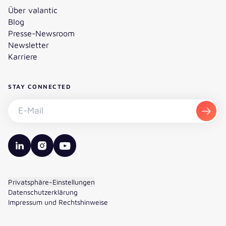
Über valantic
Blog
Presse-Newsroom
Newsletter
Karriere
STAY CONNECTED
Newsletter abonnieren - E-Mail
Abon
valantic LinkedIn
valantic Instagram
valantic YouTube
Privatsphäre-Einstellungen
Datenschutzerklärung
Impressum und Rechtshinweise