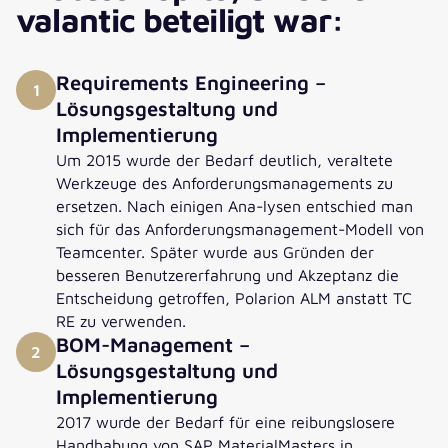
valantic beteiligt war:
tragende Säule in unserem PLM-Programm. In
vertrauensvoller Zusammenarbeit ist ein
umfassendes PLM-System entstanden, das zu den
Requirements Engineering –
Leuchtturm-projekte bei Siemens Healthineers
1
Lösungsgestaltung und
zählt. Wir treiben das Programm kontinuierlich
Implementierung
weiter voran, um unsere Geschäfte weiter zu
harmo-nisieren und den vollen Benefit des PLM-
Um 2015 wurde der Bedarf deutlich, veraltete
Systems zu realisieren.“
Werkzeuge des Anforderungsmanagements zu
ersetzen. Nach einigen Ana-lysen entschied man
sich für das Anforderungsmanagement-Modell von
Teamcenter. Später wurde aus Gründen der
besseren Benutzererfahrung und Akzeptanz die
Entscheidung getroffen, Polarion ALM anstatt TC
RE zu verwenden.
BOM-Management –
2
Lösungsgestaltung und
Implementierung
2017 wurde der Bedarf für eine reibungslosere
Handhabung von SAP MaterialMasters in