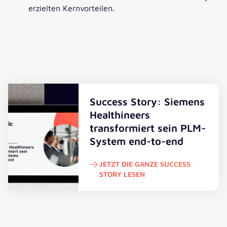
erzielten Kernvorteilen.
Shahin Khazanbeik
Managing Director bei valantic
„Das PLM-Projekt mit Siemens Healthineers ist
Success Story: Siemens
geprägt von einem tiefen Vertrauen zwischen den
Healthineers
Teams, das auf gegenseitiger Kompetenz und
transformiert sein PLM-
Verständnis aufbaut.“
System end-to-end
JETZT DIE GANZE SUCCESS
STORY LESEN
Jetzt die ganze Success Story lese