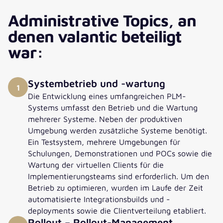
Director PLM Operations valantic
Administrative Topics, an
„Ich war von 2016 an den Bemühungen beteiligt,
denen valantic beteiligt
das Teamcenter RE-Modul bei Siemens
Healthineers einzuführen, bis zur Gründung des
war:
ITL-Programms. Es war ein neuer Prozess, dessen
Anforderungen und Systemfähigkeiten ich
verstehen musste. Es war sehr spannend und
Systembetrieb und -wartung
1
letztendlich die Grundlage für eine langjährige
Die Entwicklung eines umfangreichen PLM-
Zusammenarbeit mit dem Kunden“
Systems umfasst den Betrieb und die Wartung
mehrerer Systeme. Neben der produktiven
Umgebung werden zusätzliche Systeme benötigt.
Ein Testsystem, mehrere Umgebungen für
Schulungen, Demonstrationen und POCs sowie die
Wartung der virtuellen Clients für die
Implementierungsteams sind erforderlich. Um den
Betrieb zu optimieren, wurden im Laufe der Zeit
automatisierte Integrationsbuilds und -
deployments sowie die Clientverteilung etabliert.
Rollout – Rollout-Management