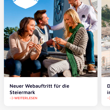
Neuer Webauftritt für die
D
Steiermark
i
WEITERLESEN