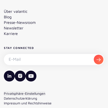
Über valantic
Blog
Presse-Newsroom
Newsletter
Karriere
STAY CONNECTED
Newsletter abonnieren - E-Mail
Abon
valantic LinkedIn
valantic Instagram
valantic YouTube
Privatsphäre-Einstellungen
Datenschutzerklärung
Impressum und Rechtshinweise