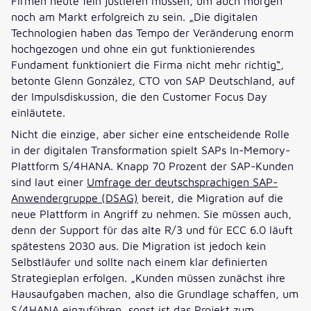
Firmen heute fein justieren müssen, um auch morgen
noch am Markt erfolgreich zu sein.
„
Die digitalen
Technologien haben das Tempo der Veränderung enorm
hochgezogen und ohne ein gut funktionierendes
Fundament funktioniert die Firma nicht mehr richtig
“
,
betonte Glenn González, CTO von SAP Deutschland, auf
der Impulsdiskussion, die den Customer Focus Day
einläutete.
Nicht die einzige, aber sicher eine entscheidende Rolle
in der digitalen Transformation spielt SAPs In-Memory-
Plattform S/4HANA. Knapp 70 Prozent der SAP-Kunden
sind laut einer
Umfrage der deutschsprachigen SAP-
Anwendergruppe (DSAG)
bereit, die Migration auf die
neue Plattform in Angriff zu nehmen. Sie müssen auch,
denn der Support für das alte R/3 und für ECC 6.0 läuft
spätestens 2030 aus. Die Migration ist jedoch kein
Selbstläufer und sollte nach einem klar definierten
Strategieplan erfolgen. „Kunden müssen zunächst ihre
Hausaufgaben machen, also die Grundlage schaffen, um
S/4HANA einzuführen, sonst ist das Projekt zum