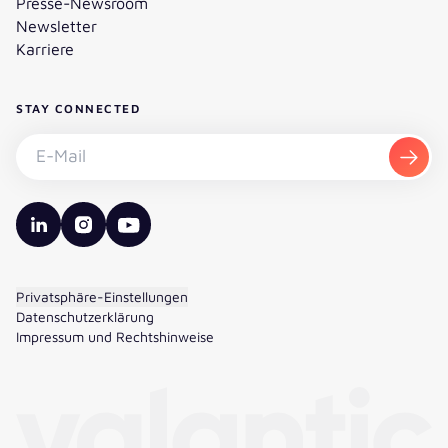
Presse-Newsroom
Newsletter
Karriere
STAY CONNECTED
Newsletter abonnieren - E-Mail
Abon
valantic LinkedIn
valantic Instagram
valantic YouTube
Privatsphäre-Einstellungen
Datenschutzerklärung
Impressum und Rechtshinweise