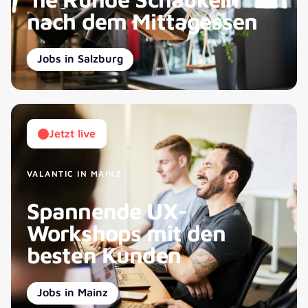
nach dem Mittagessen
Jobs in Salzburg
Jetzt live
VALANTIC IN MAINZ
Spannende UX-
Workshops mit den
besten Kunden
Jobs in Mainz