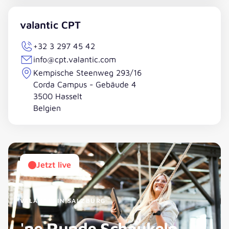
valantic CPT
+32 3 297 45 42
info@cpt.valantic.com
Kempische Steenweg 293/16
Corda Campus - Gebäude 4
3500 Hasselt
Belgien
Jetzt live
VALANTIC IN SALZBURG
'ne Runde Schaukeln