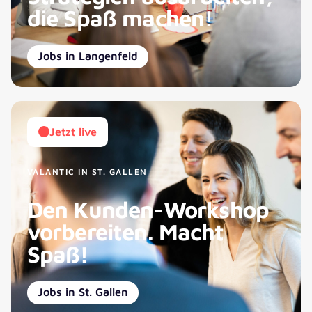
die Spaß machen!
Jobs in Langenfeld
Jetzt live
VALANTIC IN ST. GALLEN
Den Kunden-Workshop
vorbereiten. Macht
Spaß!
Jobs in St. Gallen