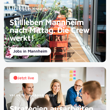
VALANTIC IN MANNHEIM
Stillleben Mannheim
nach Mittag. Die Crew
werkt!
Jobs in Mannheim
Jetzt live
VALANTIC IN LANGENFELD
Strategien ausarbeiten,