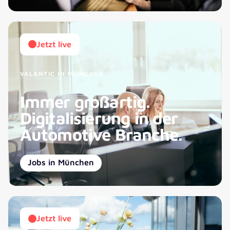
Jetzt live
VALANTIC IN MÜNCHEN
Immer großartig.
Digitalisierung in der
Automotive Branche.
Jobs in München
Jetzt live