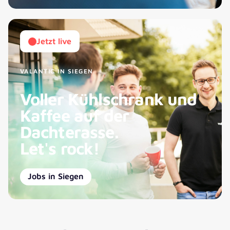
Jetzt live
VALANTIC IN SIEGEN
Voller Kühlschrank und
Kaffee auf der
Dachterasse.
Let's rock!
Jobs in Siegen