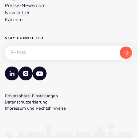
Presse-Newsroom
Newsletter
Karriere
STAY CONNECTED
Newsletter abonnieren - E-Mail
Abon
valantic LinkedIn
valantic Instagram
valantic YouTube
Privatsphäre-Einstellungen
Datenschutzerklärung
Impressum und Rechtshinweise