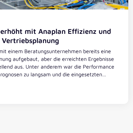
erhöht mit Anaplan Effizienz und
 Vertriebsplanung
mit einem Beratungsunternehmen bereits eine
anung aufgebaut, aber die erreichten Ergebnisse
stellend aus. Unter anderem war die Performance
Prognosen zu langsam und die eingesetzten
cht bewährten Best Practices. valantic wurde
it seinen erfahrenen Anaplan-Berater*innen das
g gewendet.
t mit Anaplan Effizienz und Performance der Vertrieb