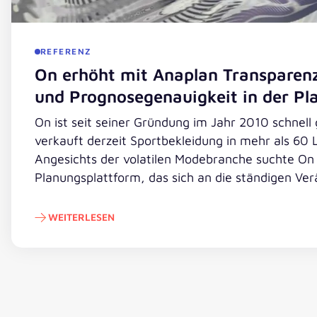
REFERENZ
On erhöht mit Anaplan Transparen
und Prognosegenauigkeit in der Pl
On ist seit seiner Gründung im Jahr 2010 schnel
verkauft derzeit Sportbekleidung in mehr als 60 
Angesichts der volatilen Modebranche suchte On
Planungsplattform, das sich an die ständigen Ve
Marktes anpassen konnte. In enger Zusammenarbe
implementierte On erfolgreich die preisgekrönte
WEITERLESEN
Anaplan.
On erhöht mit Anaplan Transparenz, Vernetzun