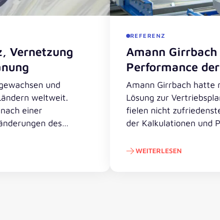
REFERENZ
z, Vernetzung
Amann Girrbach 
anung
Performance der
l gewachsen und
Amann Girrbach hatte 
Ländern weltweit.
Lösung zur Vertriebspl
 nach einer
fielen nicht zufrieden
ränderungen des
der Kalkulationen und 
it mit valantic
Modelle entsprachen ni
 Planungslösung
hinzugezogen und hat m
WEITERLESEN
Projekt Richtung Erfol
g und Prognosegenauigkeit in der Planung
Amann Girrbach erhöh