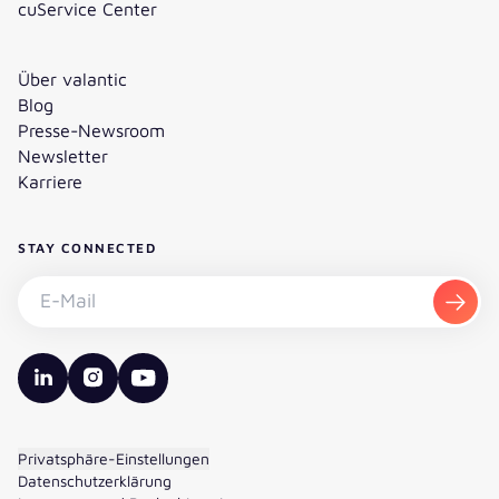
cuService Center
Über valantic
Blog
Presse-Newsroom
Newsletter
Karriere
STAY CONNECTED
Newsletter abonnieren - E-Mail
Abon
valantic LinkedIn
valantic Instagram
valantic YouTube
Privatsphäre-Einstellungen
Datenschutzerklärung