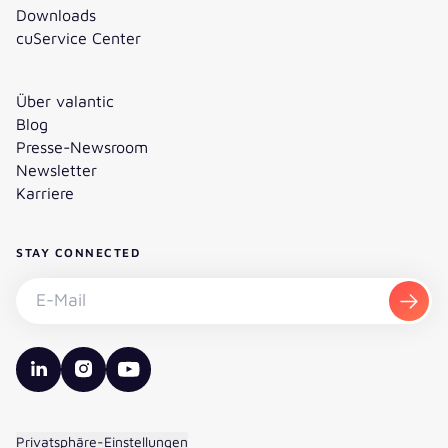
Downloads
cuService Center
Über valantic
Blog
Presse-Newsroom
Newsletter
Karriere
STAY CONNECTED
Newsletter abonnieren - E-Mail
Abon
valantic LinkedIn
valantic Instagram
valantic YouTube
Privatsphäre-Einstellungen