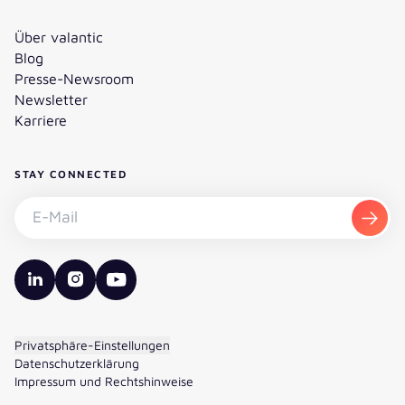
Über valantic
Blog
Presse-Newsroom
Newsletter
Karriere
STAY CONNECTED
Newsletter abonnieren - E-Mail
Abon
valantic LinkedIn
valantic Instagram
valantic YouTube
Privatsphäre-Einstellungen
Datenschutzerklärung
Impressum und Rechtshinweise