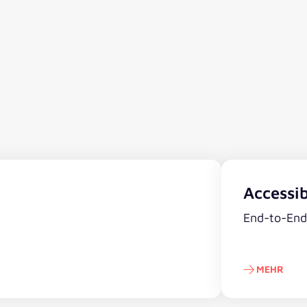
Accessib
End-to-End
MEHR