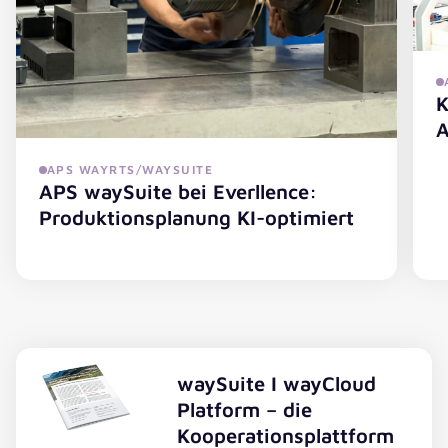
K
A
APS WAYRTS/WAYSUITE
APS waySuite bei Everllence:
K
Produktionsplanung KI-optimiert
APS waySuite bei Everllence: Produktionsplanung KI-opt
waySuite I wayCloud
Platform – die
Kooperationsplattform