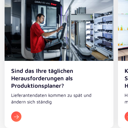
Sind das Ihre täglichen
K
Herausforderungen als
S
Produktionsplaner?
H
Lieferantendaten kommen zu spät und
H
ändern sich ständig
m