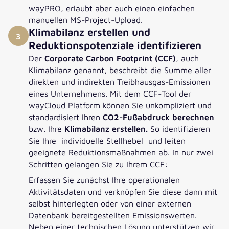
wayPRO
, erlaubt aber auch einen einfachen
manuellen MS-Project-Upload.
Klimabilanz erstellen und
3
Reduktionspotenziale identifizieren
Der
Corporate Carbon Footprint (CCF)
, auch
Klimabilanz genannt, beschreibt die Summe aller
direkten und indirekten Treibhausgas-Emissionen
eines Unternehmens. Mit dem CCF-Tool der
wayCloud Platform können Sie unkompliziert und
standardisiert Ihren
CO2-Fußabdruck berechnen
bzw. Ihre
Klimabilanz erstellen.
So identifizieren
Sie Ihre individuelle Stellhebel und leiten
geeignete Reduktionsmaßnahmen ab. In nur zwei
Schritten gelangen Sie zu Ihrem CCF:
Erfassen Sie zunächst Ihre operationalen
Aktivitätsdaten und verknüpfen Sie diese dann mit
selbst hinterlegten oder von einer externen
Die Implementierung der Phase 2 verspricht vielfältige
Datenbank bereitgestellten Emissionswerten.
Vorteile für Everllence, seine Lieferanten und Kunden:
Neben einer technischen Lösung unterstützen wir