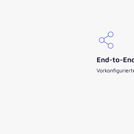
End-to-En
Vorkonfiguriert