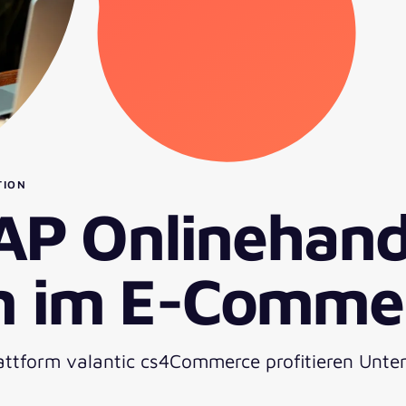
TION
SAP Onlinehand
m im E-Comme
Plattform valantic cs4Commerce profitieren Un