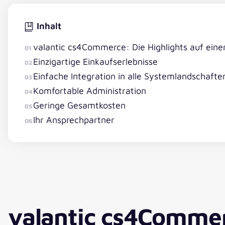
Inhalt
valantic cs4Commerce: Die Highlights auf einen
01
Einzigartige Einkaufserlebnisse
02
Einfache Integration in alle Systemlandschafte
03
Komfortable Administration
04
Geringe Gesamtkosten
05
Ihr Ansprechpartner
06
valantic cs4Comme