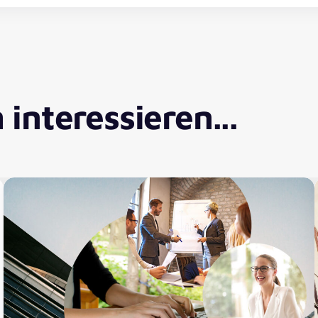
interessieren...
YouTube Video
Dieser Inhalt wird von einem Drittanbieter gehostet.
Durch das Anzeigen der externen Inhalte akzeptieren
Sie die
Nutzungsbedingungen
von youtube.com.
Video anzeigen
Immer anzeigen