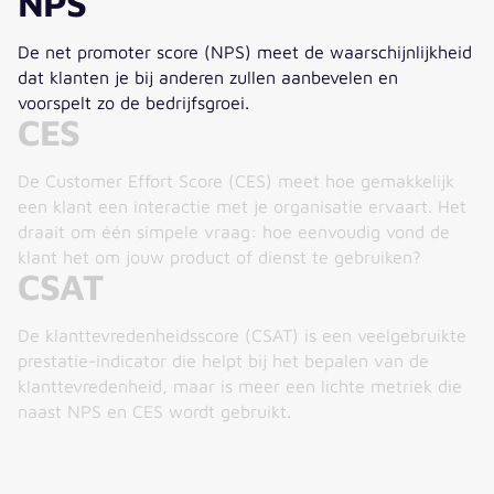
NPS
De net promoter score (NPS) meet de waarschijnlijkheid
dat klanten je bij anderen zullen aanbevelen en
voorspelt zo de bedrijfsgroei.
CES
De Customer Effort Score (CES) meet hoe gemakkelijk
een klant een interactie met je organisatie ervaart. Het
draait om één simpele vraag: hoe eenvoudig vond de
klant het om jouw product of dienst te gebruiken?
CSAT
De klanttevredenheidsscore (CSAT) is een veelgebruikte
prestatie-indicator die helpt bij het bepalen van de
klanttevredenheid, maar is meer een lichte metriek die
naast NPS en CES wordt gebruikt.