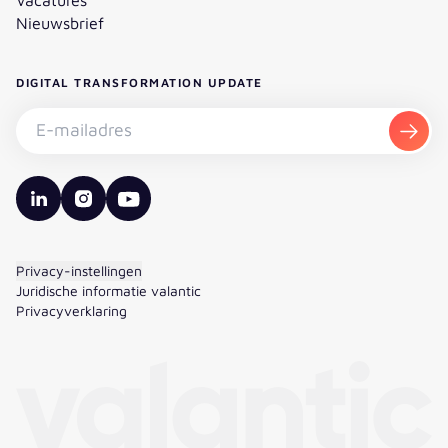
Nieuwsbrief
DIGITAL TRANSFORMATION UPDATE
Nieuwsbrief abonneren - E-mailadres
Aanm
valantic LinkedIn
valantic Instagram
valantic YouTube
Privacy-instellingen
Juridische informatie valantic
Privacyverklaring