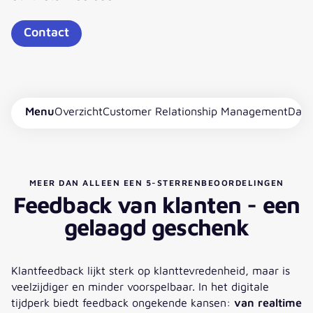
Contact
Menu
Overzicht
Customer Relationship Management
Data
MEER DAN ALLEEN EEN 5-STERRENBEOORDELINGEN
Feedback van klanten - een
gelaagd geschenk
Klantfeedback lijkt sterk op klanttevredenheid, maar is
veelzijdiger en minder voorspelbaar. In het digitale
tijdperk biedt feedback ongekende kansen:
van realtime