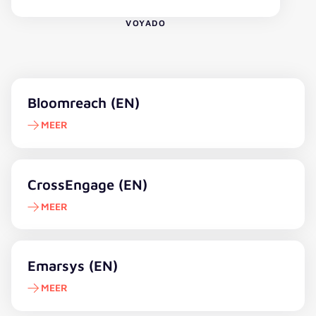
VOYADO
Learn more
Bloomreach (EN)
MEER
Learn more
CrossEngage (EN)
MEER
Learn more
Emarsys (EN)
MEER