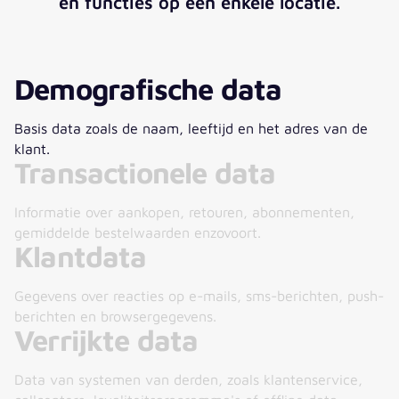
en functies op één enkele locatie.
Demografische data
Basis data zoals de naam, leeftijd en het adres van de
klant.
Transactionele data
Informatie over aankopen, retouren, abonnementen,
gemiddelde bestelwaarden enzovoort.
Klantdata
Gegevens over reacties op e-mails, sms-berichten, push-
berichten en browsergegevens.
Verrijkte data
Data van systemen van derden, zoals klantenservice,