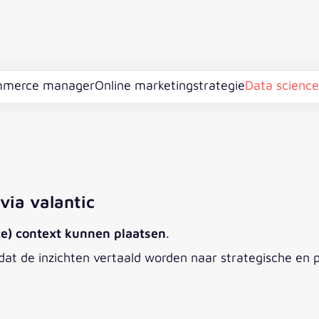
ommerce manager
Online marketingstrategie
Data science
via valantic
ce) context kunnen plaatsen
.
dat de inzichten vertaald worden naar strategische en 