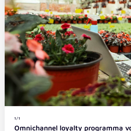
1/1
Omnichannel loyalty programma vo