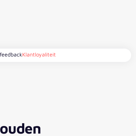
tfeedback
Klantloyaliteit
houden