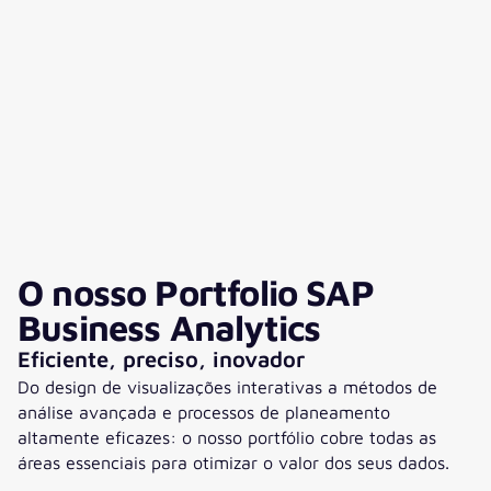
parceiro que procurávamos no
valantic."“
processo de seleção para o
projeto S/4HANA e para o
futuro.“
O nosso Portfolio SAP
Business Analytics
Eficiente, preciso, inovador
Do design de visualizações interativas a métodos de
análise avançada e processos de planeamento
altamente eficazes: o nosso portfólio cobre todas as
áreas essenciais para otimizar o valor dos seus dados.