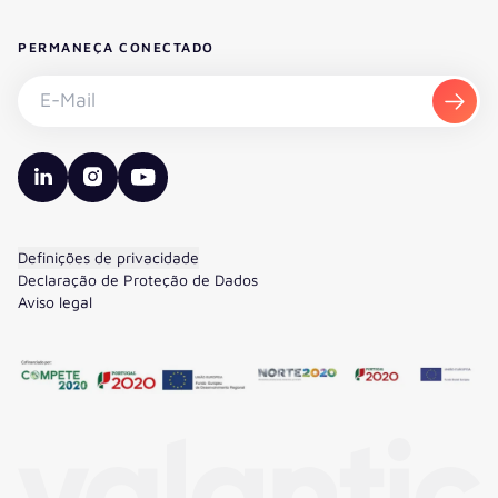
PERMANEÇA CONECTADO
Subscrever a newsletter - E-Mail
Subs
valantic LinkedIn
valantic Instagram
valantic YouTube
Definições de privacidade
Declaração de Proteção de Dados
Aviso legal