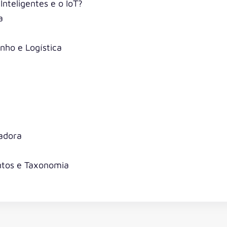
 Inteligentes e o IoT?
a
ho e Logística
adora
ntos e Taxonomia