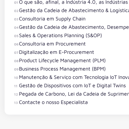
O que são, afinal, a Indústria 4.0, as Indústrias
01
Gestão da Cadeia de Abastecimento & Logístic
02
Consultoria em Supply Chain
03
Gestão da Cadeia de Abastecimento, Desempen
04
Sales & Operations Planning (S&OP)
05
Consultoria em Procurement
06
Digitalização em E-Procurement
07
Product Lifecycle Management (PLM)
08
Business Process Management (BPM)
09
Manutenção & Serviço com Tecnologia IoT Inov
10
Gestão de Dispositivos com IoT e Digital Twins
11
Pegada de Carbono, Lei da Cadeia de Suprime
12
Contacte o nosso Especialista
13