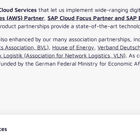
loud Services
that let us implement wide-ranging digiti
s (AWS) Partner
,
SAP Cloud Focus Partner and SAP
duct partnerships provide a state-of-the-art technolog
also enhanced by our many association partnerships, in
cs Association, BVL)
,
House of Energy
,
Verband Deutsch
 Logistik (Association for Network Logistics, VLN)
. As 
 funded by the German Federal Ministry for Economic Af
ces